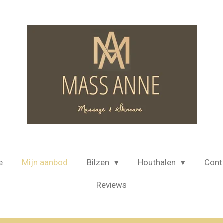
e
Mijn aanbod
Bilzen
Houthalen
Cont
Reviews