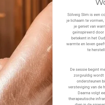
Wa
Sólveig Slim is een c
je lichaam te vormen, t
je geniet van war
geïnspireerd door 
betekent in het Oud
warmte en leven geeft
te herstel
De sessie begint me
zorgvuldig wordt
ondersteunen bij
versteviging van de h
Daarna volgt e
therapeutische infr
diep in de spiere