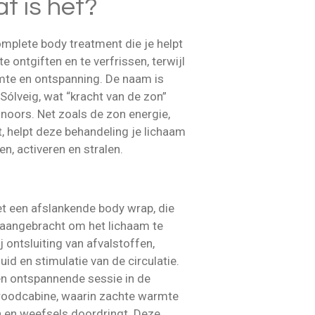
t is het?
omplete body treatment die je helpt
e ontgiften en te verfrissen, terwijl
mte en ontspanning. De naam is
Sólveig, wat “kracht van de zon”
noors. Net zoals de zon energie,
, helpt deze behandeling je lichaam
len, activeren en stralen.
t een afslankende body wrap, die
 aangebracht om het lichaam te
 ontsluiting van afvalstoffen,
uid en stimulatie van de circulatie.
en ontspannende sessie in de
aroodcabine, waarin zachte warmte
n en weefsels doordringt. Deze