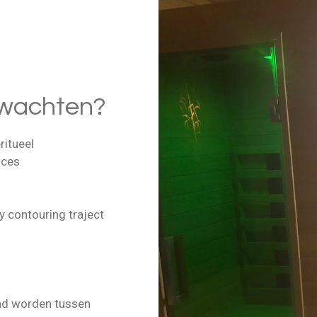
rwachten?
itueel
oces
y contouring traject
and worden tussen