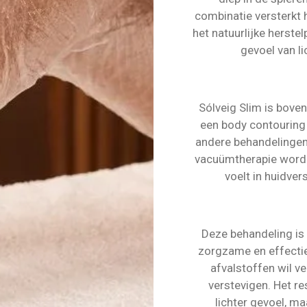
combinatie versterkt 
het natuurlijke herste
gevoel van li
Sólveig Slim is boven
een body contouring 
andere behandelingen 
vacuümtherapie worden
voelt in huidve
Deze behandeling is 
zorgzame en effectie
afvalstoffen wil v
verstevigen. Het res
lichter gevoel, m