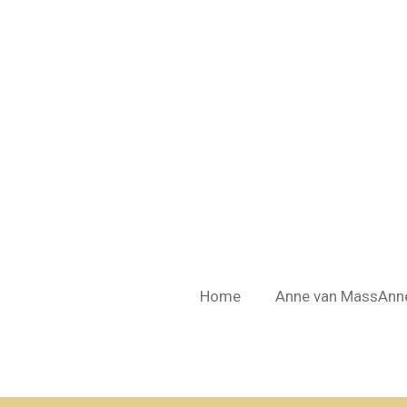
Ga
direct
naar
de
hoofdinhoud
Home
Anne van MassAnn