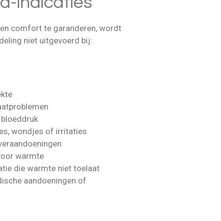
a-indicaties
 en comfort te garanderen, wordt
eling niet uitgevoerd bij:
ekte
vaatproblemen
 bloeddruk
es, wondjes of irritaties
leveraandoeningen
voor warmte
tie die warmte niet toelaat
ische aandoeningen of